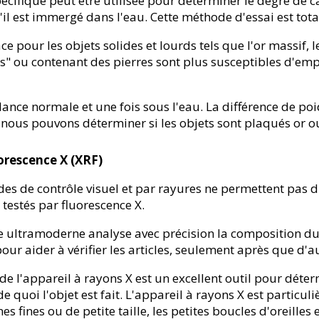
 spécifique peut être utilisée pour déterminer le degré de 
'il est immergé dans l'eau. Cette méthode d'essai est tot
cace pour les objets solides et lourds tels que l'or massif, 
us" ou contenant des pierres sont plus susceptibles d'empr
ance normale et une fois sous l'eau. La différence de poid
, nous pouvons déterminer si les objets sont plaqués or o
uorescence X (XRF)
des de contrôle visuel et par rayures ne permettent pas d'o
 testés par fluorescence X.
ultramoderne analyse avec précision la composition du m
pour aider à vérifier les articles, seulement après que d'
n de l'appareil à rayons X est un excellent outil pour déte
e quoi l'objet est fait. L'appareil à rayons X est particuli
es fines ou de petite taille, les petites boucles d'oreilles e