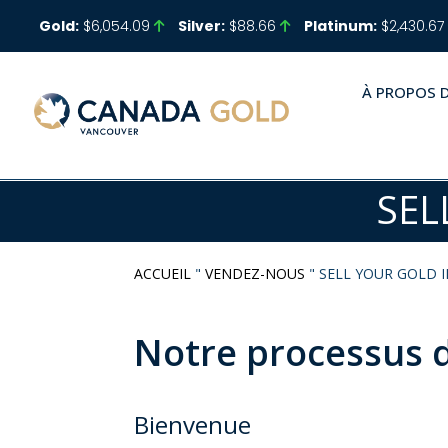
Gold:
$6,054.09
Silver:
$88.66
Platinum:
$2,430.67
À PROPOS 
SEL
ACCUEIL
"
VENDEZ-NOUS
"
SELL YOUR GOLD 
Notre processus d
Bienvenue