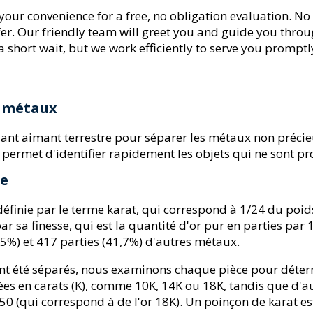
e your convenience for a free, no obligation evaluation. 
fer. Our friendly team will greet you and guide you thro
 short wait, but we work efficiently to serve you promptl
es métaux
t aimant terrestre pour séparer les métaux non précieux d
e permet d'identifier rapidement les objets qui ne sont 
se
 définie par le terme karat, qui correspond à 1/24 du poid
par sa finesse, qui est la quantité d'or pur en parties pa
,5%) et 417 parties (41,7%) d'autres métaux.
nt été séparés, nous examinons chaque pièce pour déter
es en carats (K), comme 10K, 14K ou 18K, tandis que d'aut
0 (qui correspond à de l'or 18K). Un poinçon de karat es