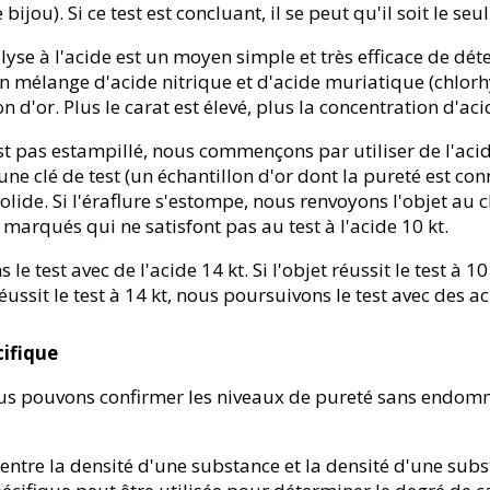
e bijou). Si ce test est concluant, il se peut qu'il soit le seu
lyse à l'acide est un moyen simple et très efficace de déte
un mélange d'acide nitrique et d'acide muriatique (chlorh
n d'or. Plus le carat est élevé, plus la concentration d'ac
'est pas estampillé, nous commençons par utiliser de l'aci
une clé de test (un échantillon d'or dont la pureté est con
 solide. Si l'éraflure s'estompe, nous renvoyons l'objet au
 marqués qui ne satisfont pas au test à l'acide 10 kt.
 le test avec de l'acide 14 kt. Si l'objet réussit le test à 
t réussit le test à 14 kt, nous poursuivons le test avec des a
cifique
nous pouvons confirmer les niveaux de pureté sans endo
t entre la densité d'une substance et la densité d'une su